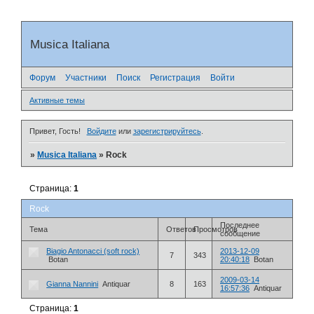
Musica Italiana
Форум
Участники
Поиск
Регистрация
Войти
Активные темы
Привет, Гость!
Войдите
или
зарегистрируйтесь
.
»
Musica Italiana
»
Rock
Страница:
1
Rock
Последнее
Тема
Ответов
Просмотров
сообщение
Biagio Antonacci (soft rock)
2013-12-09
7
343
Botan
20:40:18
Botan
2009-03-14
Gianna Nannini
Antiquar
8
163
16:57:36
Antiquar
Страница:
1