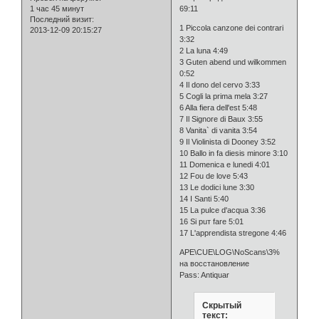
1 час 45 минут
69:11
Последний визит:
1 Piccola canzone dei contrari
2013-12-09 20:15:27
3:32
2 La luna 4:49
3 Guten abend und wilkommen
0:52
4 Il dono del cervo 3:33
5 Cogli la prima mela 3:27
6 Alla fiera dell'est 5:48
7 Il Signore di Baux 3:55
8 Vanita` di vanita 3:54
9 Il Violinista di Dooney 3:52
10 Ballo in fa diesis minore 3:10
11 Domenica e lunedi 4:01
12 Fou de love 5:43
13 Le dodici lune 3:30
14 I Santi 5:40
15 La pulce d'acqua 3:36
16 Si puт fare 5:01
17 L'apprendista stregone 4:46
APE\CUE\LOG\NoScans\3%
на восстановление
Pass: Antiquar
Скрытый
текст: