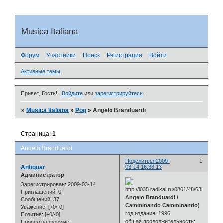
Musica Italiana
Форум
Участники
Поиск
Регистрация
Войти
Активные темы
Привет, Гость!
Войдите
или
зарегистрируйтесь
.
»
Musica Italiana
»
Pop
»
Angelo Branduardi
Страница:
1
Angelo Branduardi
Поделиться
2009-
1
Antiquar
03-14 16:38:13
Администратор
Зарегистрирован
: 2009-03-14
Приглашений:
0
Angelo Branduardi /
Сообщений:
37
Camminando Camminando)
Уважение:
[+0/-0]
год издания: 1996
Позитив:
[+0/-0]
общая продолжительность:
Провел на форуме: