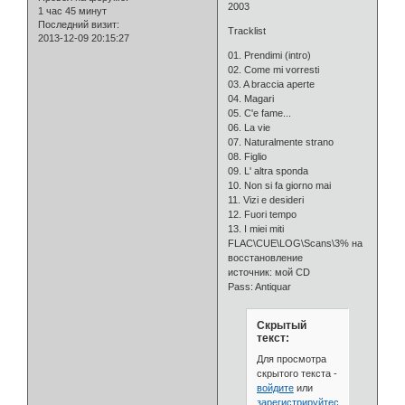
2003
1 час 45 минут
Последний визит:
Tracklist
2013-12-09 20:15:27
01. Prendimi (intro)
02. Come mi vorresti
03. A braccia aperte
04. Magari
05. C'e fame...
06. La vie
07. Naturalmente strano
08. Figlio
09. L' altra sponda
10. Non si fa giorno mai
11. Vizi e desideri
12. Fuori tempo
13. I miei miti
FLAC\CUE\LOG\Scans\3% на
восстановление
источник: мой CD
Pass: Antiquar
Скрытый
текст:
Для просмотра
скрытого текста -
войдите
или
зарегистрируйтесь
.