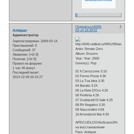
0
Поделиться
2009-
2
Antiquar
03-14 16:39:52
Администратор
Зарегистрирован
: 2009-03-14
Приглашений:
0
Artist: Renato Zero
Сообщений:
37
Album: Erozero
Уважение:
[+0/-0]
Year: Year: 2000
Позитив:
[+0/-0]
Genre(s): Pop
Провел на форуме:
1 час 45 минут
01 Il Carrozzone 3:10
Последний визит:
02 Fermo Posta 4:36
2013-12-09 20:15:27
03 La Tua Idea 3:35
04 Baratto 3:24
05 La Rete D'Oro 4:20
06 Periferia 4:26
07 Grattacieli Di Sale 4:25
08 Rh Negativo 3:26
09 Nascondimi 4:09
10 Arrendermi Mai 4:30
APE\CUE\LOG\NoScans\3%
на восстановление
Pass: Antiquar