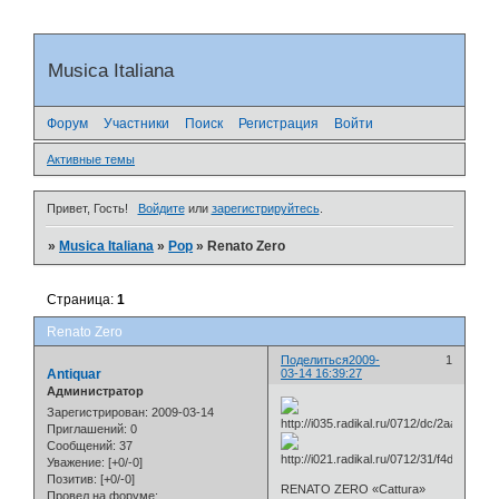
Musica Italiana
Форум
Участники
Поиск
Регистрация
Войти
Активные темы
Привет, Гость!
Войдите
или
зарегистрируйтесь
.
»
Musica Italiana
»
Pop
»
Renato Zero
Страница:
1
Renato Zero
Поделиться
2009-
1
Antiquar
03-14 16:39:27
Администратор
Зарегистрирован
: 2009-03-14
Приглашений:
0
Сообщений:
37
Уважение:
[+0/-0]
Позитив:
[+0/-0]
RENATO ZERO «Cattura»
Провел на форуме: